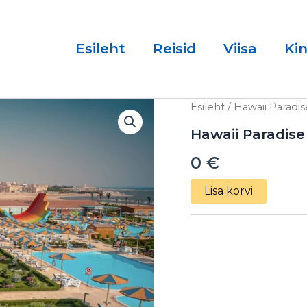
Esileht
Reisid
Viisa
Ki
Hawaii
Esileht
/ Hawaii Paradi
Paradise
Aqua
Hawaii Paradise
Park
0
€
Resort
5*
06.03.2025
Lisa korvi
kogus