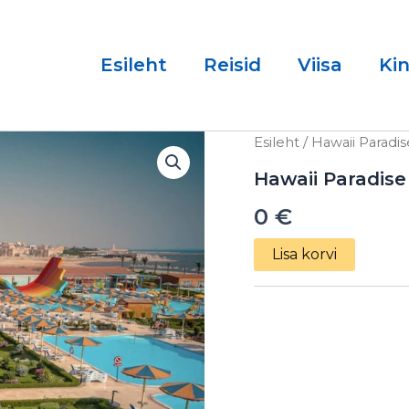
Esileht
Reisid
Viisa
Ki
Hawaii
Esileht
/ Hawaii Paradi
Paradise
Aqua
Hawaii Paradise
Park
0
€
Resort
5*
14.03.2025
Lisa korvi
kogus