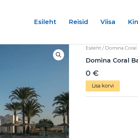
Esileht
Reisid
Viisa
Ki
Domina
Esileht
/ Domina Coral 
Coral
Bay
Domina Coral Ba
Aquamarine
0
€
5*
05.12.2024
kogus
Lisa korvi