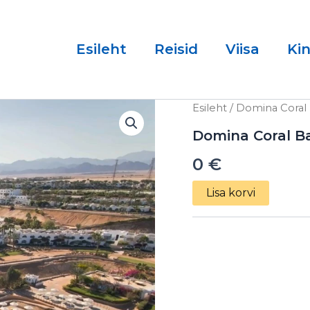
Esileht
Reisid
Viisa
Ki
Domina
Esileht
/ Domina Coral 
Coral
Bay
Domina Coral Ba
Oasis
0
€
5*
19.03.2025
kogus
Lisa korvi