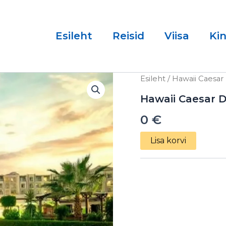
Esileht
Reisid
Viisa
Ki
Hawaii
Esileht
/ Hawaii Caesar
Caesar
Dreams
Hawaii Caesar D
Aqua
0
€
Park
5*
10.03.2025
Lisa korvi
kogus