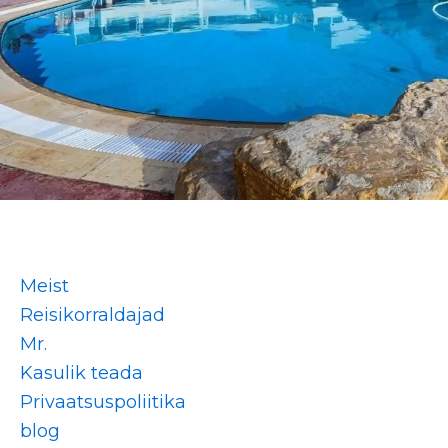
Meist
Reisikorraldajad
Mr.
Kasulik teada
Privaatsuspoliitika
blog