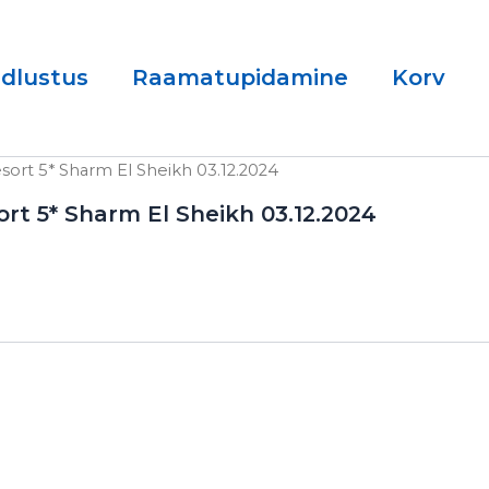
ndlustus
Raamatupidamine
Korv
sort 5* Sharm El Sheikh 03.12.2024
ort 5* Sharm El Sheikh 03.12.2024