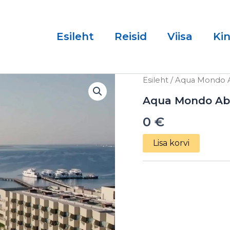
Esileht
Reisid
Viisa
Ki
Aqua
Esileht
/ Aqua Mondo A
Mondo
Abu
Aqua Mondo Abu
Soma
0
€
Resort
5*
10.03.2025
Lisa korvi
kogus