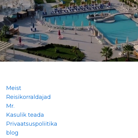
Meist
Reisikorraldajad
Mr.
Kasulik teada
Privaatsuspoliitika
blog