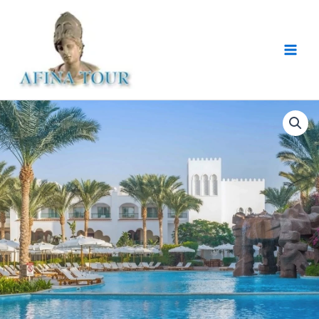
Skip
Main
to
Men
content
Baron
Palms
(Adults
Only
16+)
5*
Sharm
El
Sheikh
02.04.2025
kogus