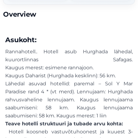
Overview
Asukoht:
Rannahotell.. Hotell asub Hurghada lähedal,
kuurortlinnas Safagas.
Kaugus merest: esimene rannajoon.
Kaugus Daharist (Hurghada kesklinn): 56 km.
Lähedal asuvad hotellid: paremal – Sol Y Mar
Paradise rand 4 * (vt merd). Lennujaam
:
Hurghada
rahvusvaheline lennujaam. Kaugus lennujaama
saabumiseni: 58 km. Kaugus lennujaama
saabumiseni: 58 km.
Kaugus merest: 1 liin
Teave hotelli struktuuri ja tubade arvu kohta:
Hotell koosneb vastuvõtuhoonest ja kuuest 3-