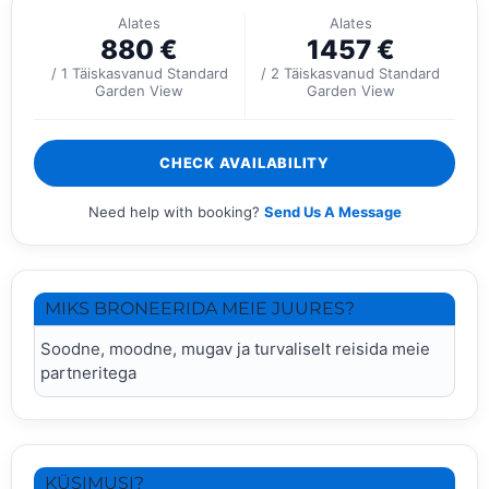
Alates
Alates
880
€
1457
€
/ 1 Täiskasvanud Standard
/ 2 Täiskasvanud Standard
Garden View
Garden View
CHECK AVAILABILITY
Need help with booking?
Send Us A Message
MIKS BRONEERIDA MEIE JUURES?
Soodne, moodne, mugav ja turvaliselt reisida meie
partneritega
KÜSIMUSI?