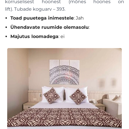
korruselisest hoonest (mõnes hoones on
lift). Tubade koguarv – 393.
Toad puuetega inimestele
: Jah
Ühendavate ruumide olemasolu
:
Majutus loomadega
: ei