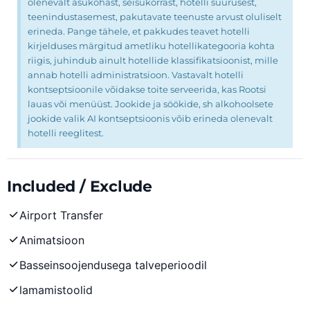
olenevalt asukohast, seisukorrast, hotelli suurusest,
teenindustasemest, pakutavate teenuste arvust oluliselt
erineda. Pange tähele, et pakkudes teavet hotelli
kirjelduses märgitud ametliku hotellikategooria kohta
riigis, juhindub ainult hotellide klassifikatsioonist, mille
annab hotelli administratsioon. Vastavalt hotelli
kontseptsioonile võidakse toite serveerida, kas Rootsi
lauas või menüüst. Jookide ja söökide, sh alkohoolsete
jookide valik AI kontseptsioonis võib erineda olenevalt
hotelli reeglitest.
Included / Exclude
Airport Transfer
Animatsioon
Basseinsoojendusega talveperioodil
lamamistoolid