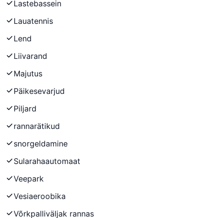
Lastebassein
Lauatennis
Lend
Liivarand
Majutus
Päikesevarjud
Piljard
rannarätikud
snorgeldamine
Sularahaautomaat
Veepark
Vesiaeroobika
Võrkpalliväljak rannas