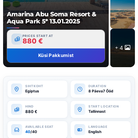
Amarina Abu Soma Resort &
Aqua Park 5* 13.01.2025
PRICES START AT
880
€
4
Küsi Pakkumist
Egiptus
8 Päeva7 Ööd
880
€
Tallinnast
40
/40
English