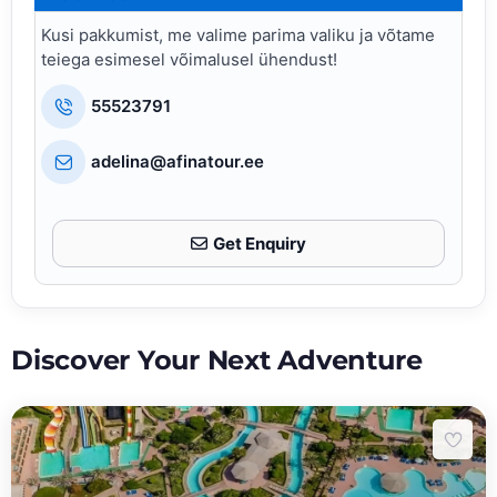
Kusi pakkumist, me valime parima valiku ja võtame
teiega esimesel võimalusel ühendust!
55523791
adelina@afinatour.ee
Get Enquiry
Discover Your Next Adventure