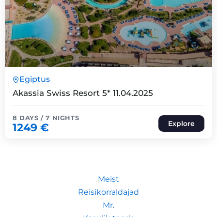
8 Päeva7 Ööd
Egiptus
Expired !
Akassia Swiss Resort 5* 11.04.2025
8 DAYS / 7 NIGHTS
Explore
1249
€
Meist
Reisikorraldajad
Mr.