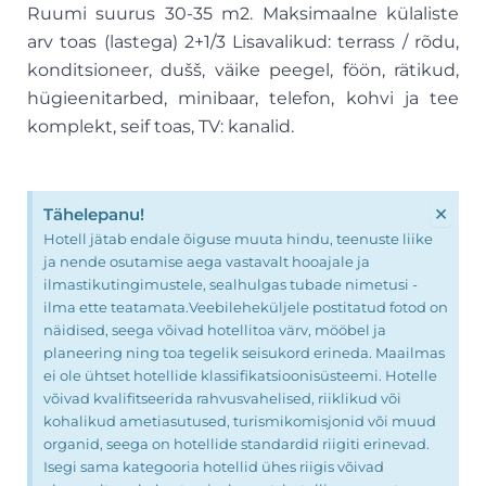
Ruumi suurus 30-35 m2. Maksimaalne külaliste
arv toas (lastega) 2+1/3 Lisavalikud: terrass / rõdu,
konditsioneer, dušš, väike peegel, föön, rätikud,
hügieenitarbed, minibaar, telefon, kohvi ja tee
komplekt, seif toas, TV: kanalid.
×
Tähelepanu!
Hotell jätab endale õiguse muuta hindu, teenuste liike
ja nende osutamise aega vastavalt hooajale ja
ilmastikutingimustele, sealhulgas tubade nimetusi -
ilma ette teatamata.Veebileheküljele postitatud fotod on
näidised, seega võivad hotellitoa värv, mööbel ja
planeering ning toa tegelik seisukord erineda. Maailmas
ei ole ühtset hotellide klassifikatsioonisüsteemi. Hotelle
võivad kvalifitseerida rahvusvahelised, riiklikud või
kohalikud ametiasutused, turismikomisjonid või muud
organid, seega on hotellide standardid riigiti erinevad.
Isegi sama kategooria hotellid ühes riigis võivad