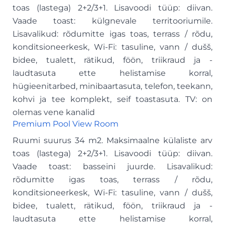
toas (lastega) 2+2/3+1. Lisavoodi tüüp: diivan.
Vaade toast: külgnevale territooriumile.
Lisavalikud: rõdumitte igas toas, terrass / rõdu,
konditsioneerkesk, Wi-Fi: tasuline, vann / dušš,
bidee, tualett, rätikud, föön, triikraud ja -
laudtasuta ette helistamise korral,
hügieenitarbed, minibaartasuta, telefon, teekann,
kohvi ja tee komplekt, seif toastasuta. TV: on
olemas vene kanalid
Premium Pool View Room
Ruumi suurus 34 m2. Maksimaalne külaliste arv
toas (lastega) 2+2/3+1. Lisavoodi tüüp: diivan.
Vaade toast: basseini juurde. Lisavalikud:
rõdumitte igas toas, terrass / rõdu,
konditsioneerkesk, Wi-Fi: tasuline, vann / dušš,
bidee, tualett, rätikud, föön, triikraud ja -
laudtasuta ette helistamise korral,