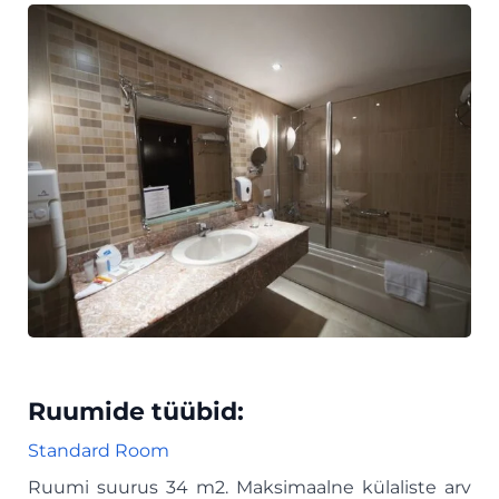
Ruumide tüübid:
Standard Room
Ruumi suurus 34 m2. Maksimaalne külaliste arv