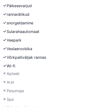
Päikesevarjud
rannarätikud
snorgeldamine
Sularahaautomaat
Veepark
Vesiaeroobika
Võrkpalliväljak rannas
Wi-fi
Apteek
Arst
Pesumaja
Spa