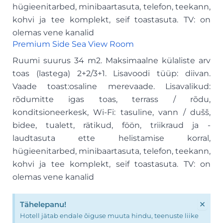
hügieenitarbed, minibaartasuta, telefon, teekann,
kohvi ja tee komplekt, seif toastasuta. TV: on
olemas vene kanalid
Premium Side Sea View Room
Ruumi suurus 34 m2. Maksimaalne külaliste arv
toas (lastega) 2+2/3+1. Lisavoodi tüüp: diivan.
Vaade toast:osaline merevaade. Lisavalikud:
rõdumitte igas toas, terrass / rõdu,
konditsioneerkesk, Wi-Fi: tasuline, vann / dušš,
bidee, tualett, rätikud, föön, triikraud ja -
laudtasuta ette helistamise korral,
hügieenitarbed, minibaartasuta, telefon, teekann,
kohvi ja tee komplekt, seif toastasuta. TV: on
olemas vene kanalid
×
Tähelepanu!
Hotell jätab endale õiguse muuta hindu, teenuste liike