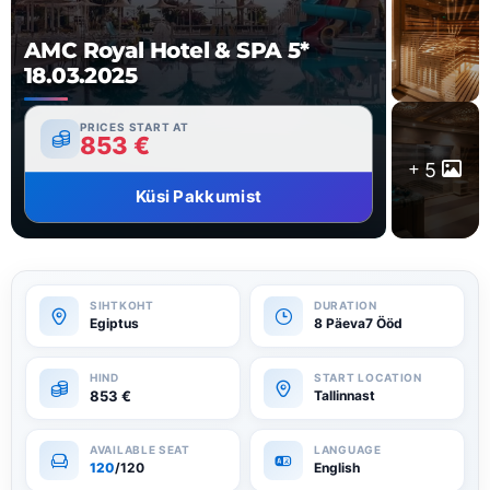
AMC Royal Hotel & SPA 5*
18.03.2025
PRICES START AT
853
€
5
Küsi Pakkumist
Egiptus
8 Päeva7 Ööd
853
€
Tallinnast
120
/120
English