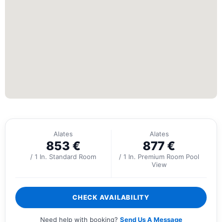
Alates
Alates
853
€
877
€
/ 1 In. Standard Room
/ 1 In. Premium Room Pool
View
CHECK AVAILABILITY
Need help with booking?
Send Us A Message