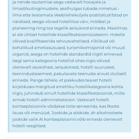
ja nende osutamise aega vastavalt hooajale ja
ilmastikutingimustele, sealhulgas tubade nimetusi -
ilma ette teatamata.Veebileheküljele postitatud fotod on
näidised, seega võivad hotellitoa värv, mööbel ja
planeering ning toa tegelik seisukord erineda. Maailmas
ei ole ühtset hotellide klassifikatsioonisüsteemi. Hotelle
võivad kvalifitseerida rahvusvahelised, riiklikud või
kohalikud ametiasutused, turismikomisjonid või muud
organid, seega on hotellide standardid riigiti erinevad.
Isegi sama kategooria hotellid ühes riigis võivad
olenevalt asukohast, seisukorrast, hotelli suurusest,
teenindustasemest, pakutavate teenuste arvust oluliselt
erineda. Pange tähele, et pakkudes teavet hotelli
kirjelduses märgitud ametliku hotellikategooria kohta
riigis, juhindub ainult hotellide klassifikatsioonist, mille
annab hotelli administratsioon. Vastavalt hotelli
kontseptsioonile võidakse toite serveerida, kas Rootsi
lauas või menüüst. Jookide ja söökide, sh alkohoolsete
jookide valik AI kontseptsioonis võib erineda olenevalt
hotelli reeglitest.