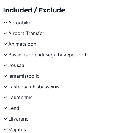
Included / Exclude
Aeroobika
Airport Transfer
Animatsioon
Basseinsoojendusega talveperioodil
Jõusaal
lamamistoolid
Lasteosa ühisbasseinis
Lauatennis
Lend
Liivarand
Majutus