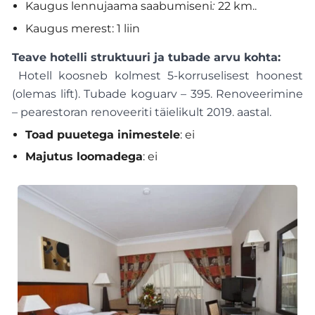
Kaugus lennujaama saabumiseni
:
22 km..
Kaugus merest: 1 liin
Teave hotelli struktuuri ja tubade arvu kohta:
Hotell koosneb kolmest 5-korruselisest hoonest
(olemas lift). Tubade koguarv – 395. Renoveerimine
– pearestoran renoveeriti täielikult 2019. aastal.
Toad puuetega inimestele
: ei
Majutus loomadega
: ei