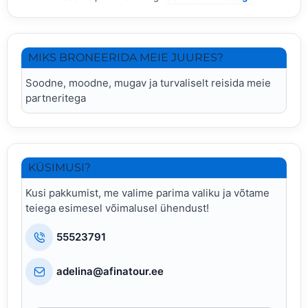
MIKS BRONEERIDA MEIE JUURES?
Soodne, moodne, mugav ja turvaliselt reisida meie
partneritega
KÜSIMUSI?
Kusi pakkumist, me valime parima valiku ja võtame
teiega esimesel võimalusel ühendust!
55523791
adelina@afinatour.ee