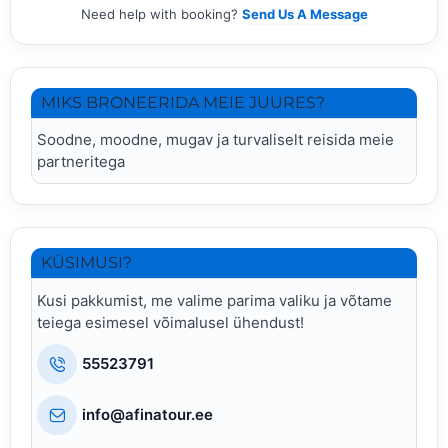
Need help with booking?
Send Us A Message
MIKS BRONEERIDA MEIE JUURES?
Soodne, moodne, mugav ja turvaliselt reisida meie
partneritega
KÜSIMUSI?
Kusi pakkumist, me valime parima valiku ja võtame
teiega esimesel võimalusel ühendust!
55523791
info@afinatour.ee