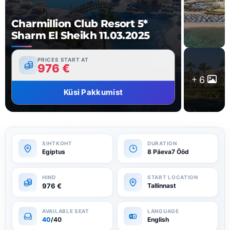
Charmillion Club Resort 5*
Sharm El Sheikh 11.03.2025
PRICES START AT
976
€
6
Küsi Pakkumist
Egiptus
8 Päeva7 Ööd
976
€
Tallinnast
40
/40
English