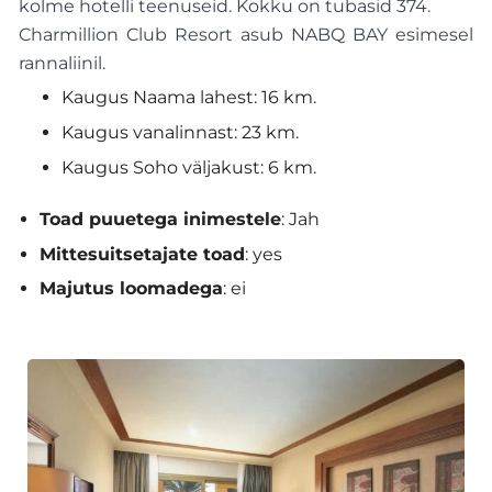
kolme hotelli teenuseid. Kokku on tubasid 374.
Charmillion Club Resort asub NABQ BAY esimesel
rannaliinil.
Kaugus Naama lahest: 16 km.
Kaugus vanalinnast: 23 km.
Kaugus Soho väljakust: 6 km.
Toad puuetega inimestele
: Jah
Mittesuitsetajate toad
: yes
Majutus loomadega
: ei