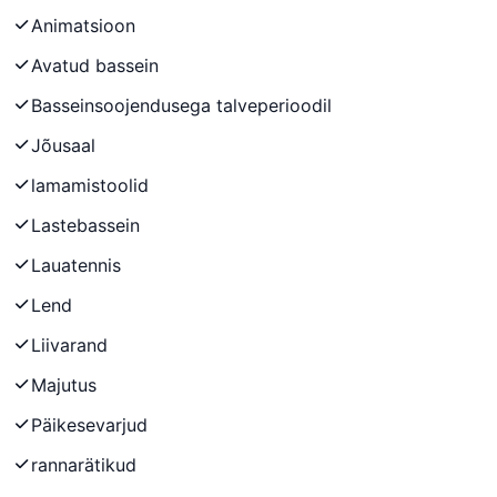
Animatsioon
Avatud bassein
Basseinsoojendusega talveperioodil
Jõusaal
lamamistoolid
Lastebassein
Lauatennis
Lend
Liivarand
Majutus
Päikesevarjud
rannarätikud