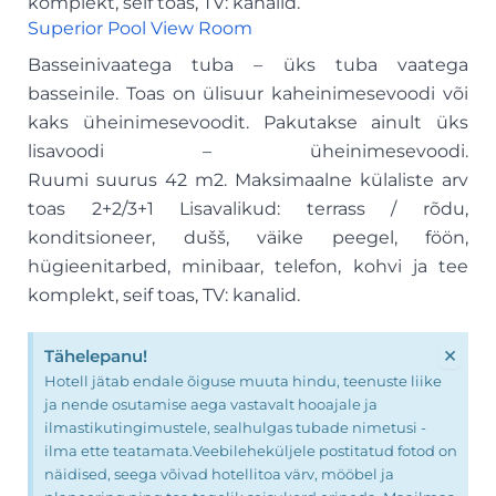
komplekt, seif toas, TV: kanalid.
Superior Pool View Room
Basseinivaatega tuba – üks tuba vaatega
basseinile. Toas on ülisuur kaheinimesevoodi või
kaks üheinimesevoodit. Pakutakse ainult üks
lisavoodi – üheinimesevoodi.
Ruumi suurus 42 m2. Maksimaalne külaliste arv
toas 2+2/3+1 Lisavalikud: terrass / rõdu,
konditsioneer, dušš, väike peegel, föön,
hügieenitarbed, minibaar, telefon, kohvi ja tee
komplekt, seif toas, TV: kanalid.
×
Tähelepanu!
Hotell jätab endale õiguse muuta hindu, teenuste liike
ja nende osutamise aega vastavalt hooajale ja
ilmastikutingimustele, sealhulgas tubade nimetusi -
ilma ette teatamata.Veebileheküljele postitatud fotod on
näidised, seega võivad hotellitoa värv, mööbel ja