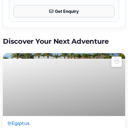
Get Enquiry
Discover Your Next Adventure
8 Päeva7 Ööd
Egiptus
Expired !