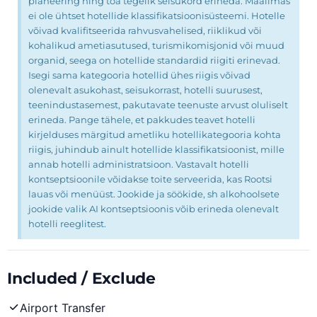
planeering ning toa tegelik seisukord erineda. Maailmas
ei ole ühtset hotellide klassifikatsioonisüsteemi. Hotelle
võivad kvalifitseerida rahvusvahelised, riiklikud või
kohalikud ametiasutused, turismikomisjonid või muud
organid, seega on hotellide standardid riigiti erinevad.
Isegi sama kategooria hotellid ühes riigis võivad
olenevalt asukohast, seisukorrast, hotelli suurusest,
teenindustasemest, pakutavate teenuste arvust oluliselt
erineda. Pange tähele, et pakkudes teavet hotelli
kirjelduses märgitud ametliku hotellikategooria kohta
riigis, juhindub ainult hotellide klassifikatsioonist, mille
annab hotelli administratsioon. Vastavalt hotelli
kontseptsioonile võidakse toite serveerida, kas Rootsi
lauas või menüüst. Jookide ja söökide, sh alkohoolsete
jookide valik AI kontseptsioonis võib erineda olenevalt
hotelli reeglitest.
Included / Exclude
Airport Transfer