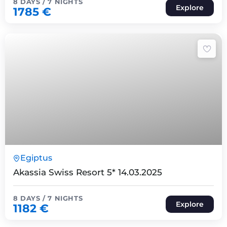
8 DAYS / 7 NIGHTS
Explore
1785
€
8 Päeva7 Ööd
Egiptus
Expired !
Akassia Swiss Resort 5* 14.03.2025
8 DAYS / 7 NIGHTS
Explore
1182
€