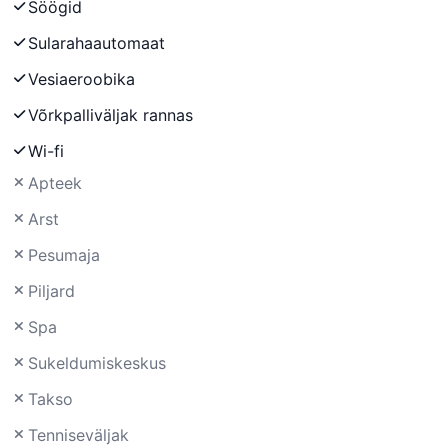
Söögid
Sularahaautomaat
Vesiaeroobika
Võrkpalliväljak rannas
Wi-fi
Apteek
Arst
Pesumaja
Piljard
Spa
Sukeldumiskeskus
Takso
Tenniseväljak