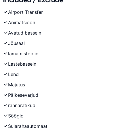
Included / Exclude
Airport Transfer
Animatsioon
Avatud bassein
Jõusaal
lamamistoolid
Lastebassein
Lend
Majutus
Päikesevarjud
rannarätikud
Söögid
Sularahaautomaat