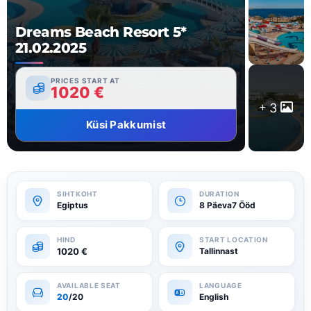
Dreams Beach Resort 5*
21.02.2025
PRICES START AT
1020
€
3
Küsi Pakkumist
Egiptus
8 Päeva7 Ööd
1020
€
Tallinnast
20
/20
English