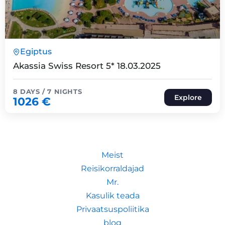
8 Päeva7 Ööd
Egiptus
Expired !
Akassia Swiss Resort 5* 18.03.2025
8 DAYS / 7 NIGHTS
Explore
1026
€
Meist
Reisikorraldajad
Mr.
Kasulik teada
Privaatsuspoliitika
blog