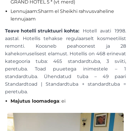
GRAND HOTEL 5 * (vt merd)
Lennujaam:Sharm el Sheikhi rahvusvaheline
lennujaam
Teave hotelli struktuuri kohta:
Hotell avati 1998.
aastal. Hotellis tehakse regulaarselt kosmeetilist
remonti. Koosneb peahoonest ja 28
kahekorruselisest elamust. Hotellis on 468 erinevat
kategooria tuba: 465 standardtuba, 3 sviiti,
peretuba. Toad puuetega inimestele – 1
standardtuba. Ühendatud tuba – 49 paari
Standardtoad | Standardtuba + standardtuba =
peretuba.
Majutus loomadega
: ei