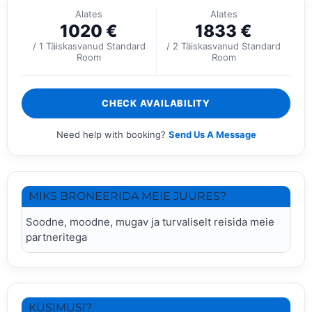
Alates
Alates
1020
€
1833
€
/ 1 Täiskasvanud Standard
/ 2 Täiskasvanud Standard
Room
Room
CHECK AVAILABILITY
Need help with booking?
Send Us A Message
MIKS BRONEERIDA MEIE JUURES?
Soodne, moodne, mugav ja turvaliselt reisida meie
partneritega
KÜSIMUSI?