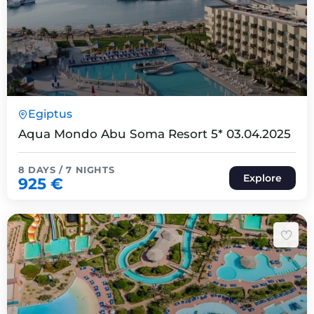
8 Päeva7 Ööd
Egiptus
Expired !
Aqua Mondo Abu Soma Resort 5* 03.04.2025
8 DAYS / 7 NIGHTS
Explore
925
€