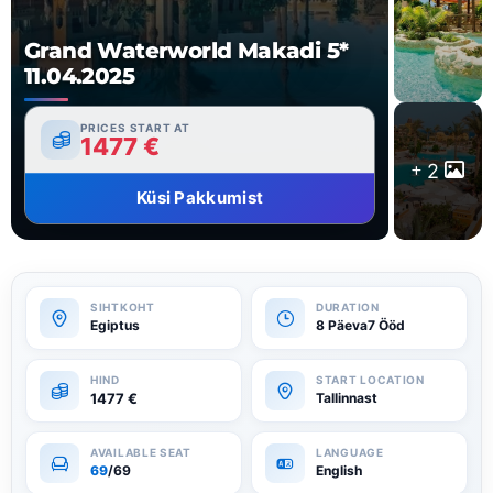
Grand Waterworld Makadi 5*
11.04.2025
PRICES START AT
1477
€
2
Küsi Pakkumist
Egiptus
8 Päeva7 Ööd
1477
€
Tallinnast
69
/69
English