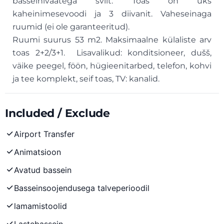
basseinivaatega sviit. Toas on üks
kaheinimesevoodi ja 3 diivanit. Vaheseinaga
ruumid (ei ole garanteeritud).
Ruumi suurus 53 m2. Maksimaalne külaliste arv
toas 2+2/3+1. Lisavalikud: konditsioneer, dušš,
väike peegel, föön, hügieenitarbed, telefon, kohvi
ja tee komplekt, seif toas, TV: kanalid.
Included / Exclude
Airport Transfer
Animatsioon
Avatud bassein
Basseinsoojendusega talveperioodil
lamamistoolid
Lastebassein