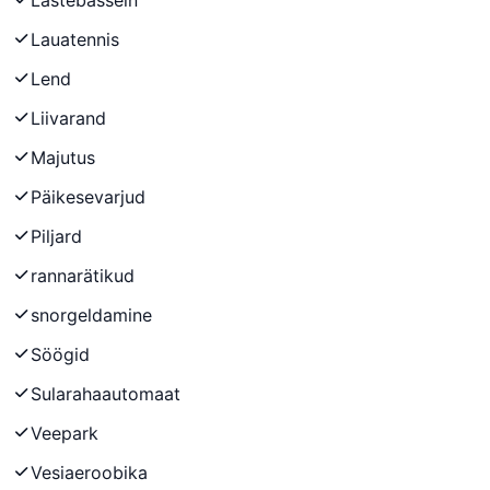
Lauatennis
Lend
Liivarand
Majutus
Päikesevarjud
Piljard
rannarätikud
snorgeldamine
Söögid
Sularahaautomaat
Veepark
Vesiaeroobika