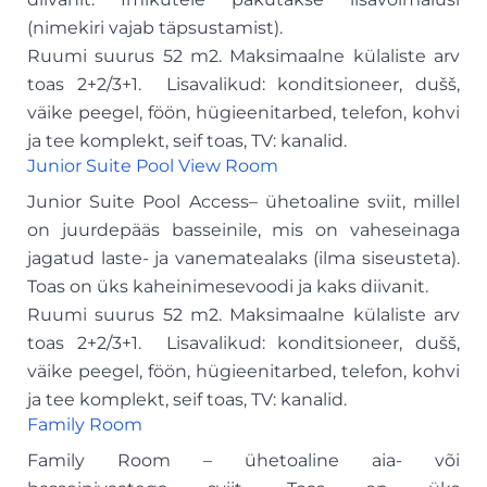
(nimekiri vajab täpsustamist).
Ruumi suurus 52 m2. Maksimaalne külaliste arv
toas 2+2/3+1. Lisavalikud: konditsioneer, dušš,
väike peegel, föön, hügieenitarbed, telefon, kohvi
ja tee komplekt, seif toas, TV: kanalid.
Junior Suite Pool View Room
Junior Suite Pool Access– ühetoaline sviit, millel
on juurdepääs basseinile, mis on vaheseinaga
jagatud laste- ja vanematealaks (ilma siseusteta).
Toas on üks kaheinimesevoodi ja kaks diivanit.
Ruumi suurus 52 m2. Maksimaalne külaliste arv
toas 2+2/3+1. Lisavalikud: konditsioneer, dušš,
väike peegel, föön, hügieenitarbed, telefon, kohvi
ja tee komplekt, seif toas, TV: kanalid.
Family Room
Family Room – ühetoaline aia- või