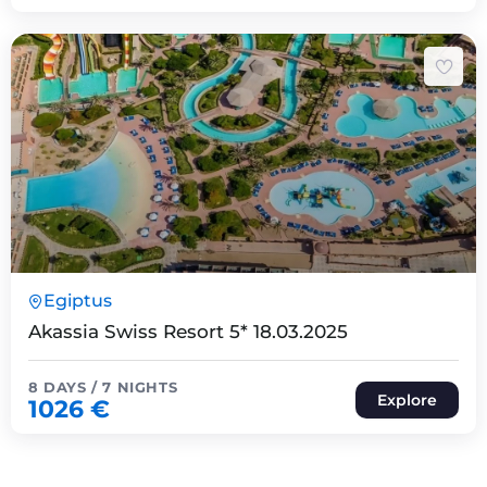
8 Päeva7 Ööd
Egiptus
Expired !
Akassia Swiss Resort 5* 18.03.2025
8 DAYS / 7 NIGHTS
Explore
1026
€