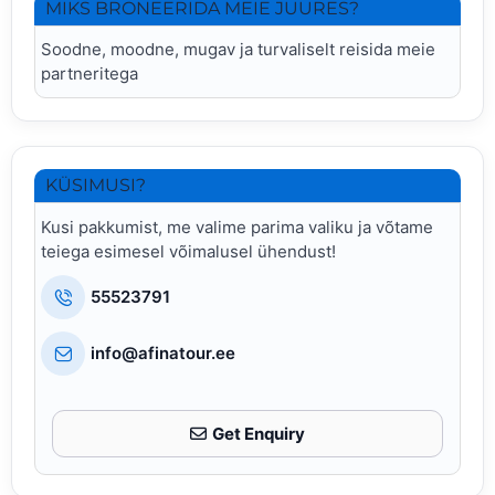
MIKS BRONEERIDA MEIE JUURES?
Soodne, moodne, mugav ja turvaliselt reisida meie
partneritega
KÜSIMUSI?
Kusi pakkumist, me valime parima valiku ja võtame
teiega esimesel võimalusel ühendust!
55523791
info@afinatour.ee
Get Enquiry