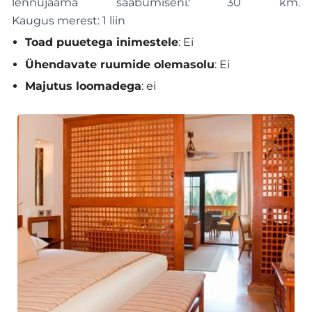
lennujaama saabumiseni
:
30 km.
Kaugus merest: 1 liin
Toad puuetega inimestele
: Ei
Ühendavate ruumide olemasolu
: Ei
Majutus loomadega
: ei