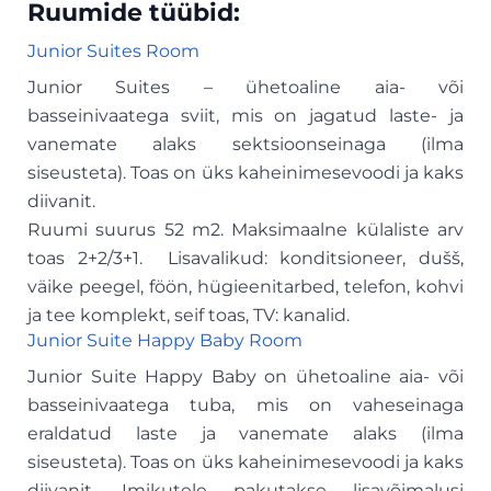
Ruumide tüübid:
Junior Suites Room
Junior Suites – ühetoaline aia- või
basseinivaatega sviit, mis on jagatud laste- ja
vanemate alaks sektsioonseinaga (ilma
siseusteta). Toas on üks kaheinimesevoodi ja kaks
diivanit.
Ruumi suurus 52 m2. Maksimaalne külaliste arv
toas 2+2/3+1. Lisavalikud: konditsioneer, dušš,
väike peegel, föön, hügieenitarbed, telefon, kohvi
ja tee komplekt, seif toas, TV: kanalid.
Junior Suite Happy Baby Room
Junior Suite Happy Baby on ühetoaline aia- või
basseinivaatega tuba, mis on vaheseinaga
eraldatud laste ja vanemate alaks (ilma
siseusteta). Toas on üks kaheinimesevoodi ja kaks
diivanit. Imikutele pakutakse lisavõimalusi