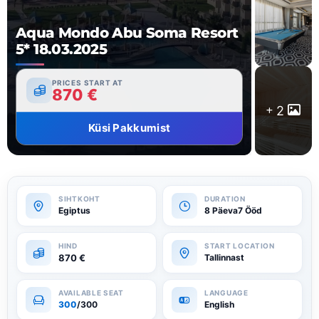
Aqua Mondo Abu Soma Resort
5* 18.03.2025
PRICES START AT
870
€
2
Küsi Pakkumist
Egiptus
8 Päeva7 Ööd
870
€
Tallinnast
300
/300
English