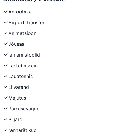
Aeroobika
Airport Transfer
Animatsioon
Jõusaal
lamamistoolid
Lastebassein
Lauatennis
Liivarand
Majutus
Päikesevarjud
Piljard
rannarätikud