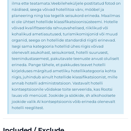
ilma ette teatamata.Veebileheküljele postitatud fotod on
näidised, seega võivad hotellitoa värv, mööbel ja
planeering ning toa tegelik seisukord erineda. Maailmas
ei ole ühtset hotellide klassifikatsioonisüsteemi. Hotelle
võivad kvalifitseerida rahvusvahelised, riiklikud või
kohalikud ametiasutused, turismikomisjonid või muud
organid, seega on hotellide standardid riigiti erinevad.
Isegi sama kategooria hotellid ühes riigis võivad
olenevalt asukohast, seisukorrast, hotelli suurusest,
teenindustasemest, pakutavate teenuste arvust oluliselt
erineda. Pange tähele, et pakkudes teavet hotelli
kirjelduses märgitud ametliku hotellikategooria kohta
riigis, juhindub ainult hotellide klassifikatsioonist, mille
annab hotelli administratsioon. Vastavalt hotelli
kontseptsioonile võidakse toite serveerida, kas Rootsi
lauas või menüüst. Jookide ja söökide, sh alkohoolsete
jookide valik AI kontseptsioonis võib erineda olenevalt
hotelli reeglitest.
Included / Exclude