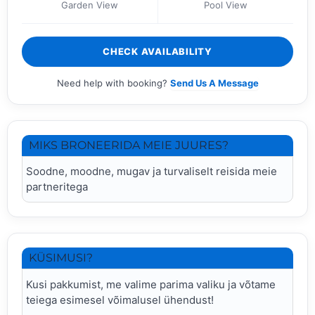
Garden View
Pool View
CHECK AVAILABILITY
Need help with booking?
Send Us A Message
MIKS BRONEERIDA MEIE JUURES?
Soodne, moodne, mugav ja turvaliselt reisida meie
partneritega
KÜSIMUSI?
Kusi pakkumist, me valime parima valiku ja võtame
teiega esimesel võimalusel ühendust!