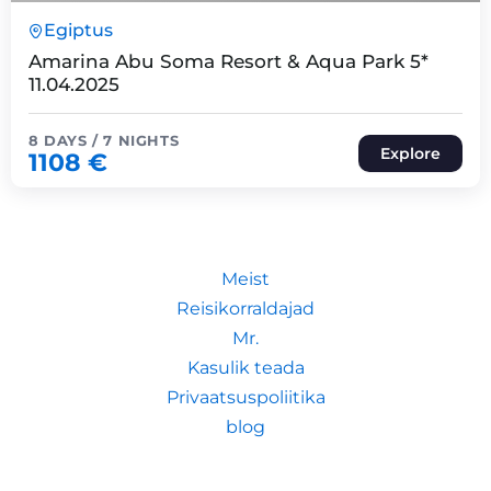
8 Päeva7 Ööd
Egiptus
Expired !
Amarina Abu Soma Resort & Aqua Park 5*
11.04.2025
8 DAYS / 7 NIGHTS
Explore
1108
€
Meist
Reisikorraldajad
Mr.
Kasulik teada
Privaatsuspoliitika
blog