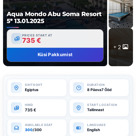
Aqua Mondo Abu Soma Resort
5* 13.01.2025
PRICES START AT
735
€
2
Küsi Pakkumist
Egiptus
8 Päeva7 Ööd
735
€
Tallinnast
300
/300
English