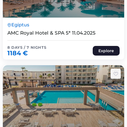
8 Päeva7 Ööd
Egiptus
Expired !
AMC Royal Hotel & SPA 5* 11.04.2025
8 DAYS / 7 NIGHTS
Explore
1184
€