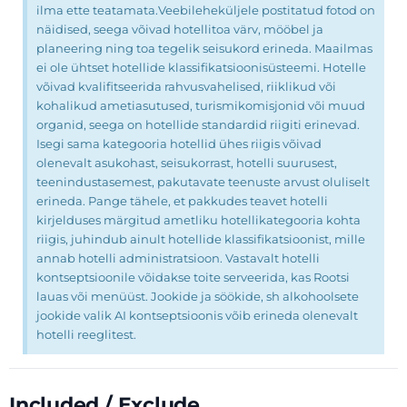
ilma ette teatamata.Veebileheküljele postitatud fotod on
näidised, seega võivad hotellitoa värv, mööbel ja
planeering ning toa tegelik seisukord erineda. Maailmas
ei ole ühtset hotellide klassifikatsioonisüsteemi. Hotelle
võivad kvalifitseerida rahvusvahelised, riiklikud või
kohalikud ametiasutused, turismikomisjonid või muud
organid, seega on hotellide standardid riigiti erinevad.
Isegi sama kategooria hotellid ühes riigis võivad
olenevalt asukohast, seisukorrast, hotelli suurusest,
teenindustasemest, pakutavate teenuste arvust oluliselt
erineda. Pange tähele, et pakkudes teavet hotelli
kirjelduses märgitud ametliku hotellikategooria kohta
riigis, juhindub ainult hotellide klassifikatsioonist, mille
annab hotelli administratsioon. Vastavalt hotelli
kontseptsioonile võidakse toite serveerida, kas Rootsi
lauas või menüüst. Jookide ja söökide, sh alkohoolsete
jookide valik AI kontseptsioonis võib erineda olenevalt
hotelli reeglitest.
Included / Exclude