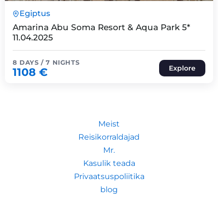
8 Päeva7 Ööd
Egiptus
Expired !
Amarina Abu Soma Resort & Aqua Park 5*
11.04.2025
8 DAYS / 7 NIGHTS
Explore
1108
€
Meist
Reisikorraldajad
Mr.
Kasulik teada
Privaatsuspoliitika
blog