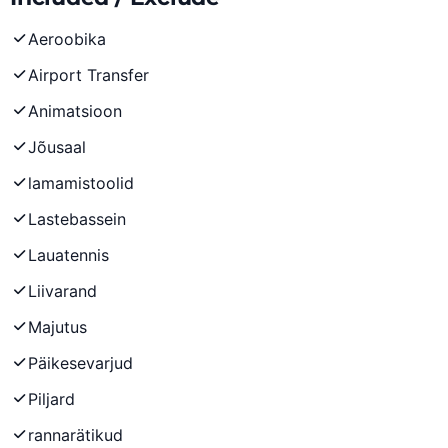
Aeroobika
Airport Transfer
Animatsioon
Jõusaal
lamamistoolid
Lastebassein
Lauatennis
Liivarand
Majutus
Päikesevarjud
Piljard
rannarätikud