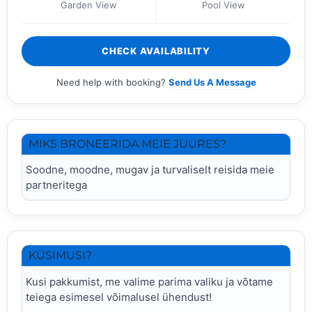
Garden View
Pool View
CHECK AVAILABILITY
Need help with booking?
Send Us A Message
MIKS BRONEERIDA MEIE JUURES?
Soodne, moodne, mugav ja turvaliselt reisida meie
partneritega
KÜSIMUSI?
Kusi pakkumist, me valime parima valiku ja võtame
teiega esimesel võimalusel ühendust!