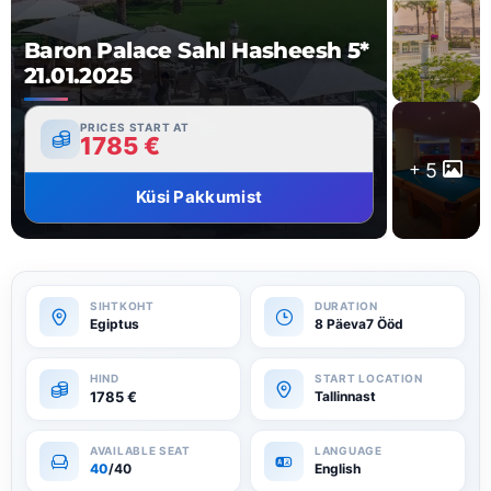
Baron Palace Sahl Hasheesh 5*
21.01.2025
PRICES START AT
1785
€
5
Küsi Pakkumist
Egiptus
8 Päeva7 Ööd
1785
€
Tallinnast
40
/40
English