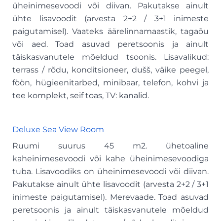
üheinimesevoodi või diivan. Pakutakse ainult
ühte lisavoodit (arvesta 2+2 / 3+1 inimeste
paigutamisel). Vaateks äärelinnamaastik, tagaõu
või aed. Toad asuvad peretsoonis ja ainult
täiskasvanutele mõeldud tsoonis. Lisavalikud:
terrass / rõdu, konditsioneer, dušš, väike peegel,
föön, hügieenitarbed, minibaar, telefon, kohvi ja
tee komplekt, seif toas, TV: kanalid.
Deluxe
Sea View Room
Ruumi suurus 45 m2. ühetoaline
kaheinimesevoodi või kahe üheinimesevoodiga
tuba. Lisavoodiks on üheinimesevoodi või diivan.
Pakutakse ainult ühte lisavoodit (arvesta 2+2 / 3+1
inimeste paigutamisel). Merevaade. Toad asuvad
peretsoonis ja ainult täiskasvanutele mõeldud