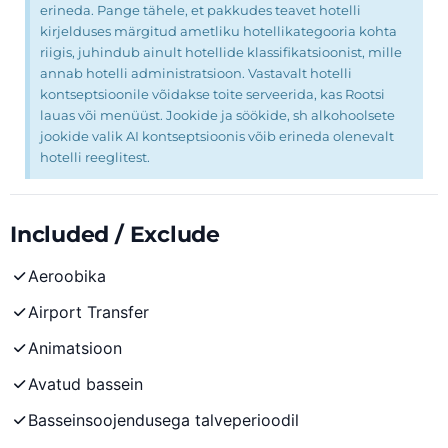
erineda. Pange tähele, et pakkudes teavet hotelli
kirjelduses märgitud ametliku hotellikategooria kohta
riigis, juhindub ainult hotellide klassifikatsioonist, mille
annab hotelli administratsioon. Vastavalt hotelli
kontseptsioonile võidakse toite serveerida, kas Rootsi
lauas või menüüst. Jookide ja söökide, sh alkohoolsete
jookide valik AI kontseptsioonis võib erineda olenevalt
hotelli reeglitest.
Included / Exclude
Aeroobika
Airport Transfer
Animatsioon
Avatud bassein
Basseinsoojendusega talveperioodil