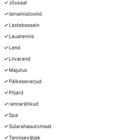
Jõusaal
lamamistoolid
Lastebassein
Lauatennis
Lend
Liivarand
Majutus
Päikesevarjud
Piljard
rannarätikud
Spa
Sularahaautomaat
Tenniseväljak