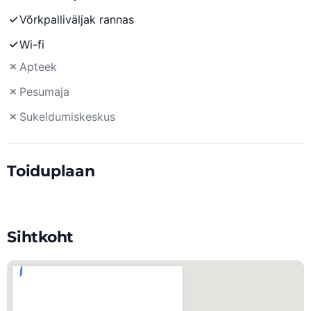
Võrkpalliväljak rannas
Wi-fi
Apteek
Pesumaja
Sukeldumiskeskus
Toiduplaan
Sihtkoht