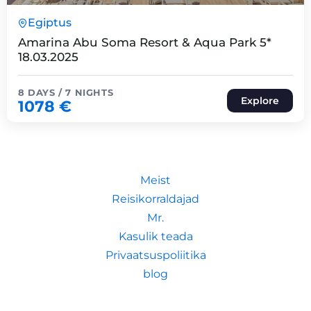
8 Päeva7 Ööd
Egiptus
Expired !
Amarina Abu Soma Resort & Aqua Park 5*
18.03.2025
8 DAYS / 7 NIGHTS
Explore
1078
€
Meist
Reisikorraldajad
Mr.
Kasulik teada
Privaatsuspoliitika
blog