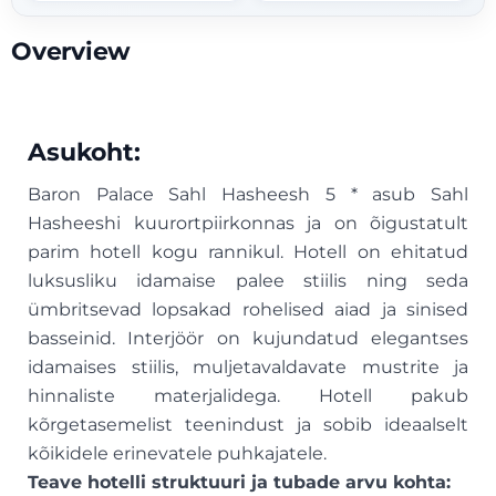
Overview
Asukoht:
Baron Palace Sahl Hasheesh 5 * asub Sahl
Hasheeshi kuurortpiirkonnas ja on õigustatult
parim hotell kogu rannikul. Hotell on ehitatud
luksusliku idamaise palee stiilis ning seda
ümbritsevad lopsakad rohelised aiad ja sinised
basseinid. Interjöör on kujundatud elegantses
idamaises stiilis, muljetavaldavate mustrite ja
hinnaliste materjalidega. Hotell pakub
kõrgetasemelist teenindust ja sobib ideaalselt
kõikidele erinevatele puhkajatele.
Teave hotelli struktuuri ja tubade arvu kohta: