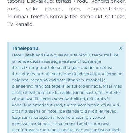
tsoonis Lisavalikud: terrass / rõdu, konditsioneer,
dušš, väike peegel, föön, hügieenitarbed,
minibaar, telefon, kohvi ja tee komplekt, seif toas,
TV: kanalid.
×
Tähelepanu!
Hotell jätab endale õiguse muuta hindu, teenuste liike
ja nende osutamise aega vastavalt hooajale ja
ilmastikutingimustele, sealhulgas tubade nimetusi -
ilma ette teatamata.Veebileheküljele postitatud fotod on
näidised, seega võivad hotellitoa värv, mööbel ja
planeering ning toa tegelik seisukord erineda. Maailmas
ei ole ühtset hotellide klassifikatsioonisüsteemi. Hotelle
võivad kvalifitseerida rahvusvahelised, riiklikud või
kohalikud ametiasutused, turismikomisjonid või muud
organid, seega on hotellide standardid riigiti erinevad.
Isegi sama kategooria hotellid ühes riigis võivad
olenevalt asukohast, seisukorrast, hotelli suurusest,
teenindustasemest, pakutavate teenuste arvust oluliselt