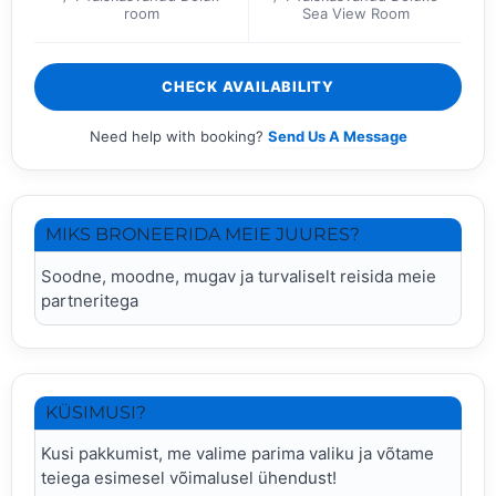
room
Sea View Room
CHECK AVAILABILITY
Need help with booking?
Send Us A Message
MIKS BRONEERIDA MEIE JUURES?
Soodne, moodne, mugav ja turvaliselt reisida meie
partneritega
KÜSIMUSI?
Kusi pakkumist, me valime parima valiku ja võtame
teiega esimesel võimalusel ühendust!