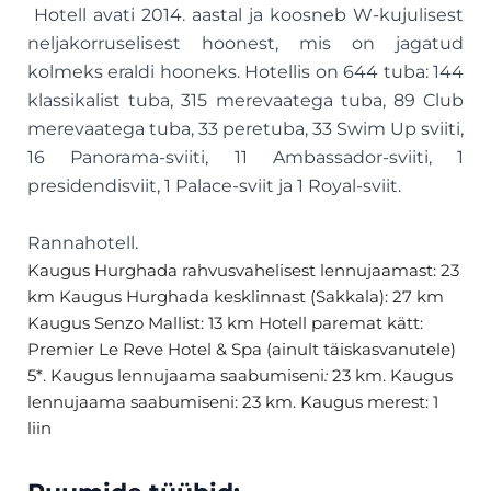
Hotell avati 2014. aastal ja koosneb W-kujulisest
neljakorruselisest hoonest, mis on jagatud
kolmeks eraldi hooneks. Hotellis on 644 tuba: 144
klassikalist tuba, 315 merevaatega tuba, 89 Club
merevaatega tuba, 33 peretuba, 33 Swim Up sviiti,
16 Panorama-sviiti, 11 Ambassador-sviiti, 1
presidendisviit, 1 Palace-sviit ja 1 Royal-sviit.
Rannahotell.
Kaugus Hurghada rahvusvahelisest lennujaamast: 23
km Kaugus Hurghada kesklinnast (Sakkala): 27 km
Kaugus Senzo Mallist: 13 km Hotell paremat kätt:
Premier Le Reve Hotel & Spa (ainult täiskasvanutele)
5*. Kaugus lennujaama saabumiseni
:
23 km. Kaugus
lennujaama saabumiseni: 23 km.
Kaugus merest: 1
liin