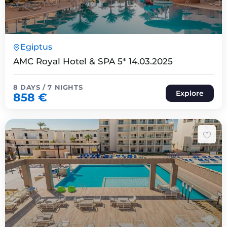
8 Päeva7 Ööd
Egiptus
Expired !
AMC Royal Hotel & SPA 5* 14.03.2025
8 DAYS / 7 NIGHTS
Explore
858
€