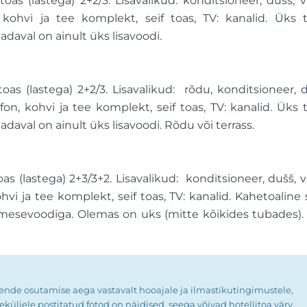
s (lastega) 2+2/3. Lisavalikud: konditsioneer, dušš, v
, kohvi ja tee komplekt, seif toas, TV: kanalid. Üks 
aval on ainult üks lisavoodi.
s (lastega) 2+2/3. Lisavalikud: rõdu, konditsioneer, d
fon, kohvi ja tee komplekt, seif toas, TV: kanalid. Üks 
val on ainult üks lisavoodi. Rõdu või terrass.
 (lastega) 2+3/3+2. Lisavalikud: konditsioneer, dušš, v
vi ja tee komplekt, seif toas, TV: kanalid. Kahetoaline s
nimesevoodiga. Olemas on uks (mitte kõikides tubades).
nende osutamise aega vastavalt hooajale ja ilmastikutingimustele,
üljele postitatud fotod on näidised, seega võivad hotellitoa värv,