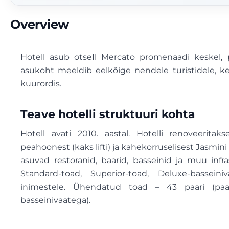
Overview
Hotell asub otseIl Mercato promenaadi keskel, p
asukoht meeldib eelkõige nendele turistidele, ke
kuurordis.
Teave hotelli struktuuri kohta
Hotell avati 2010. aastal. Hotelli renoveerita
peahoonest (kaks lifti) ja kahekorruselisest Jasm
asuvad restoranid, baarid, basseinid ja muu infr
Standard-toad, Superior-toad, Deluxe-basse
inimestele. Ühendatud toad – 43 paari (paar
basseinivaatega).