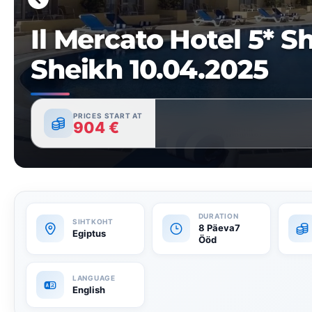
Il Mercato Hotel 5* S
Sheikh 10.04.2025
PRICES START AT
904
€
8 Päeva7
Egiptus
Ööd
English