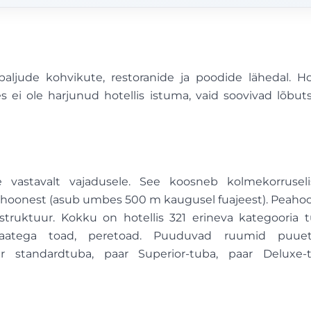
aljude kohvikute, restoranide ja poodide lähedal. Hot
s ei ole harjunud hotellis istuma, vaid soovivad lõbut
kse vastavalt vajadusele. See koosneb kolmekorruseli
ini hoonest (asub umbes 500 m kaugusel fuajeest). Peaho
astruktuur. Kokku on hotellis 321 erineva kategooria t
inivaatega toad, peretoad. Puuduvad ruumid puue
 standardtuba, paar Superior-tuba, paar Deluxe-