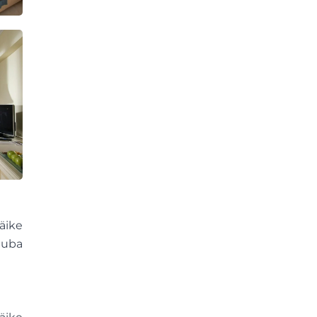
äike
tuba