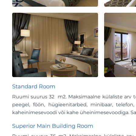
Standard Room
Ruumi suurus 32 m2. Maksimaalne külaliste arv toas
peegel, föön, hügieenitarbed, minibaar, telefon
kaheinimesevoodi või kahe üheinimesevoodiga. Saad
Superior Main Building Room