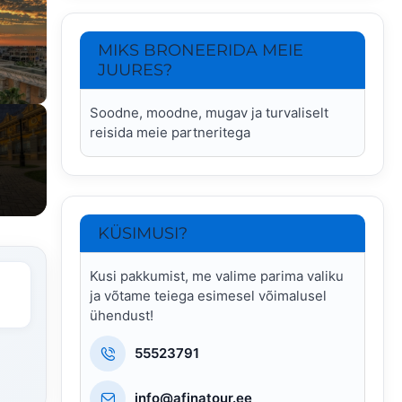
MIKS BRONEERIDA MEIE
JUURES?
Soodne, moodne, mugav ja turvaliselt
reisida meie partneritega
KÜSIMUSI?
Kusi pakkumist, me valime parima valiku
ja võtame teiega esimesel võimalusel
ühendust!
55523791
info@afinatour.ee