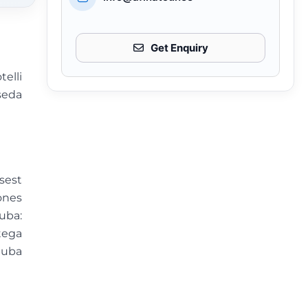
Get Enquiry
elli
seda
sest
ones
uba:
tega
tuba