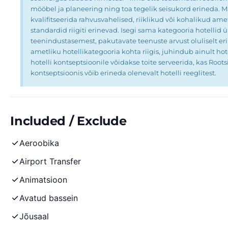
mööbel ja planeering ning toa tegelik seisukord erineda. Ma
kvalifitseerida rahvusvahelised, riiklikud või kohalikud a
standardid riigiti erinevad. Isegi sama kategooria hotellid üh
teenindustasemest, pakutavate teenuste arvust oluliselt er
ametliku hotellikategooria kohta riigis, juhindub ainult hote
hotelli kontseptsioonile võidakse toite serveerida, kas Roots
kontseptsioonis võib erineda olenevalt hotelli reeglitest.
Included / Exclude
Aeroobika
Airport Transfer
Animatsioon
Avatud bassein
Jõusaal