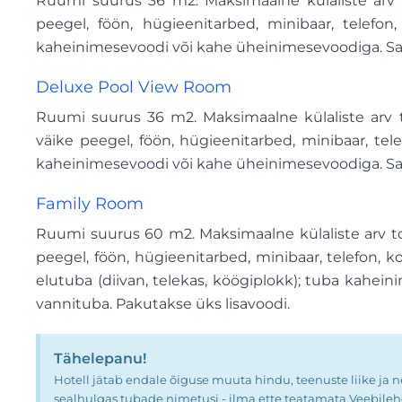
Ruumi suurus 36 m2. Maksimaalne külaliste arv toa
peegel, föön, hügieenitarbed, minibaar, telefon
kaheinimesevoodi või kahe üheinimesevoodiga. Saad
Deluxe Pool View Room
Ruumi suurus 36 m2. Maksimaalne külaliste arv toa
väike peegel, föön, hügieenitarbed, minibaar, tele
kaheinimesevoodi või kahe üheinimesevoodiga. Saada
Family Room
Ruumi suurus 60 m2. Maksimaalne külaliste arv toas
peegel, föön, hügieenitarbed, minibaar, telefon, koh
elutuba (diivan, telekas, köögiplokk); tuba kahei
vannituba. Pakutakse üks lisavoodi.
Tähelepanu!
Hotell jätab endale õiguse muuta hindu, teenuste liike ja 
sealhulgas tubade nimetusi - ilma ette teatamata.Veebilehek