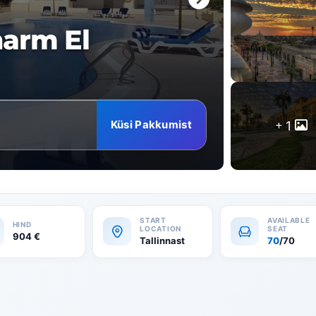
harm El
Küsi Pakkumist
1
904
€
Tallinnast
70
/70