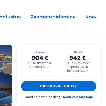
ndlustus
Raamatupidamine
Korv
Alates
Alates
904
€
942
€
/ 1 Täiskasvanud
/ 1 Täiskasvanud
Standard Room
Superior Main
Building Room
CHECK AVAILABILITY
Need help with booking?
Send Us A Message