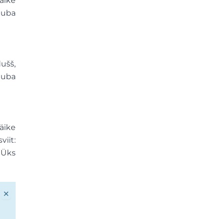
äike
tuba
ušš,
tuba
äike
viit:
 Üks
×