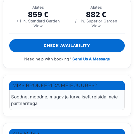
Alates
Alates
859
€
882
€
/ 1 In. Standard Garden
/ 1 In. Superior Garden
View
View
CHECK AVAILABILITY
Need help with booking?
Send Us A Message
MIKS BRONEERIDA MEIE JUURES?
Soodne, moodne, mugav ja turvaliselt reisida meie
partneritega
KÜSIMUSI?