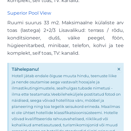
komplekt, seif toas, TV: kanalid.
Superior Pool View
Ruumi suurus 33 m2. Maksimaalne külaliste arv
toas (lastega) 2+2/3 Lisavalikud: terrass / rõdu,
konditsioneer, dušš, väike peegel, föön,
hügieenitarbed, minibaar, telefon, kohvi ja tee
komplekt, seif toas, TV: kanalid.
×
Tähelepanu!
Hotell jätab endale õiguse muuta hindu, teenuste liike
ja nende osutamise aega vastavalt hooajale ja
ilmastikutingimustele, sealhulgas tubade nimetusi -
ilma ette teatamata.Veebileheküljele postitatud fotod on
näidised, seega võivad hotellitoa värv, mööbel ja
planeering ning toa tegelik seisukord erineda. Maailmas
ei ole ühtset hotellide klassifikatsioonisüsteemi. Hotelle
võivad kvalifitseerida rahvusvahelised, riiklikud või
kohalikud ametiasutused, turismikomisjonid või muud