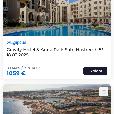
8 Päeva7 Ööd
Egiptus
Expired !
Gravity Hotel & Aqua Park Sahl Hasheesh 5*
18.03.2025
8 DAYS / 7 NIGHTS
Explore
1059
€