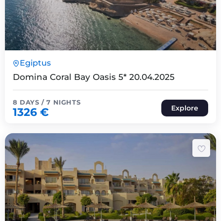
8 Päeva7 Ööd
Egiptus
Expired !
Domina Coral Bay Oasis 5* 20.04.2025
8 DAYS / 7 NIGHTS
Explore
1326
€