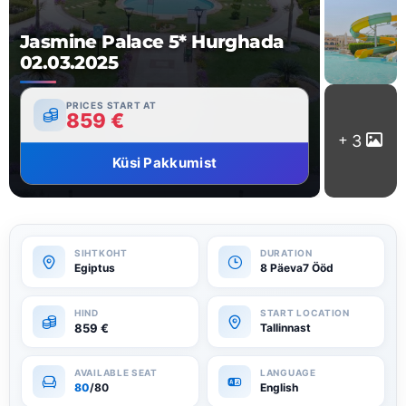
Jasmine Palace 5* Hurghada
02.03.2025
PRICES START AT
859
€
3
Küsi Pakkumist
Egiptus
8 Päeva7 Ööd
859
€
Tallinnast
80
/80
English