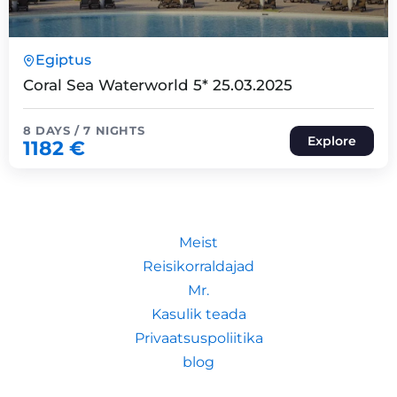
8 Päeva7 Ööd
Egiptus
Expired !
Coral Sea Waterworld 5* 25.03.2025
8 DAYS / 7 NIGHTS
Explore
1182
€
Meist
Reisikorraldajad
Mr.
Kasulik teada
Privaatsuspoliitika
blog