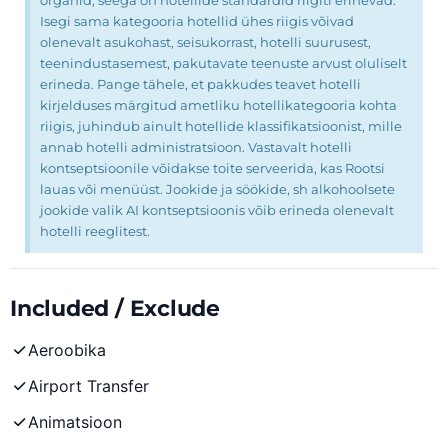
organid, seega on hotellide standardid riigiti erinevad.
Isegi sama kategooria hotellid ühes riigis võivad
olenevalt asukohast, seisukorrast, hotelli suurusest,
teenindustasemest, pakutavate teenuste arvust oluliselt
erineda. Pange tähele, et pakkudes teavet hotelli
kirjelduses märgitud ametliku hotellikategooria kohta
riigis, juhindub ainult hotellide klassifikatsioonist, mille
annab hotelli administratsioon. Vastavalt hotelli
kontseptsioonile võidakse toite serveerida, kas Rootsi
lauas või menüüst. Jookide ja söökide, sh alkohoolsete
jookide valik AI kontseptsioonis võib erineda olenevalt
hotelli reeglitest.
Included / Exclude
Aeroobika
Airport Transfer
Animatsioon