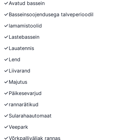
Avatud bassein
Basseinsoojendusega talveperioodil
lamamistoolid
Lastebassein
Lauatennis
Lend
Liivarand
Majutus
Päikesevarjud
rannarätikud
Sularahaautomaat
Veepark
Võrkpalliväljak rannas